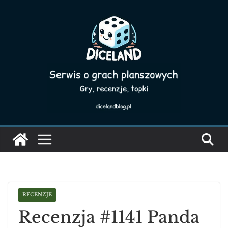
Skip
to
content
RECENZJE
Recenzja #1141 Panda