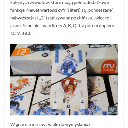
kolejnych żywiołów, które mogą pełnić dodatkowe
funkcje. Nawet wartości cyfr (i liter!) są „pomieszane”,
najwyższa jest „2” (zapisywana po chińsku), więc to
jasne, że po niej mam litery A, K, Q, J, a potem dopiero
10, 9, 8 itd…
W grze nie ma zbyt wiele do wymyślania i