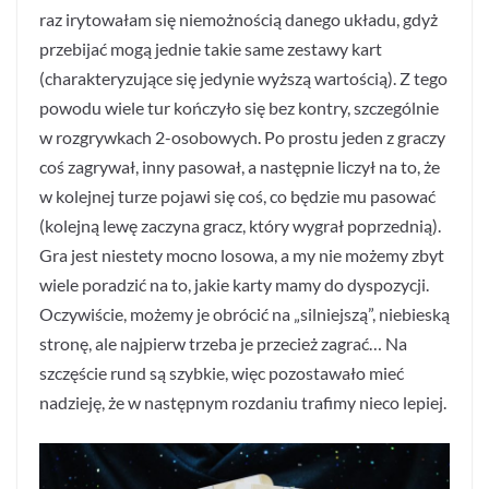
raz irytowałam się niemożnością danego układu, gdyż
przebijać mogą jednie takie same zestawy kart
(charakteryzujące się jedynie wyższą wartością). Z tego
powodu wiele tur kończyło się bez kontry, szczególnie
w rozgrywkach 2-osobowych. Po prostu jeden z graczy
coś zagrywał, inny pasował, a następnie liczył na to, że
w kolejnej turze pojawi się coś, co będzie mu pasować
(kolejną lewę zaczyna gracz, który wygrał poprzednią).
Gra jest niestety mocno losowa, a my nie możemy zbyt
wiele poradzić na to, jakie karty mamy do dyspozycji.
Oczywiście, możemy je obrócić na „silniejszą”, niebieską
stronę, ale najpierw trzeba je przecież zagrać… Na
szczęście rund są szybkie, więc pozostawało mieć
nadzieję, że w następnym rozdaniu trafimy nieco lepiej.