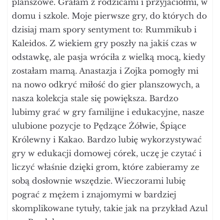
planszowe. Grałam z rodzicami i przyjaciółmi, w
domu i szkole. Moje pierwsze gry, do których do
dzisiaj mam spory sentyment to: Rummikub i
Kaleidos. Z wiekiem gry poszły na jakiś czas w
odstawkę, ale pasja wróciła z wielką mocą, kiedy
zostałam mamą. Anastazja i Zojka pomogły mi
na nowo odkryć miłość do gier planszowych, a
nasza kolekcja stale się powiększa. Bardzo
lubimy grać w gry familijne i edukacyjne, nasze
ulubione pozycje to Pędzące Żółwie, Śpiące
Królewny i Kakao. Bardzo lubię wykorzystywać
gry w edukacji domowej córek, uczę je czytać i
liczyć właśnie dzięki grom, które zabieramy ze
sobą dosłownie wszędzie. Wieczorami lubię
pograć z mężem i znajomymi w bardziej
skomplikowane tytuły, takie jak na przykład Azul