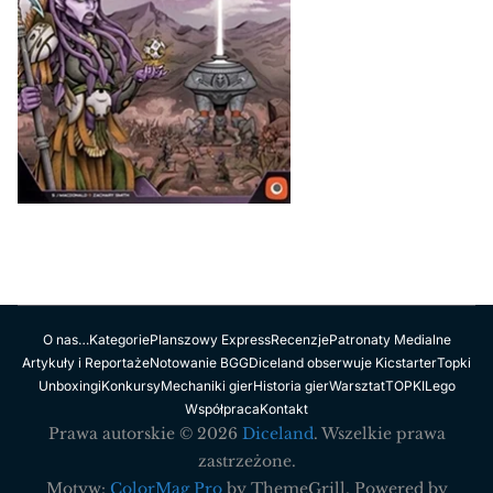
O nas…
Kategorie
Planszowy Express
Recenzje
Patronaty Medialne
Artykuły i Reportaże
Notowanie BGG
Diceland obserwuje Kicstarter
Topki
Unboxingi
Konkursy
Mechaniki gier
Historia gier
Warsztat
TOPKI
Lego
Współpraca
Kontakt
Prawa autorskie © 2026
Diceland
. Wszelkie prawa
zastrzeżone.
Motyw:
ColorMag Pro
by ThemeGrill. Powered by