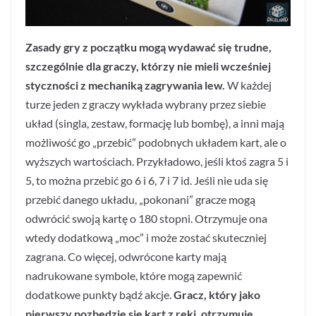
Zasady gry z początku mogą wydawać się trudne,
szczególnie dla graczy, którzy nie mieli wcześniej
styczności z mechaniką zagrywania lew.
W każdej
turze jeden z graczy wykłada wybrany przez siebie
układ (singla, zestaw, formację lub bombę), a inni mają
możliwość go „przebić” podobnych układem kart, ale o
wyższych wartościach. Przykładowo, jeśli ktoś zagra 5 i
5, to można przebić go 6 i 6, 7 i 7 id. Jeśli nie uda się
przebić danego układu, „pokonani” gracze mogą
odwrócić swoją kartę o 180 stopni. Otrzymuje ona
wtedy dodatkową „moc” i może zostać skuteczniej
zagrana. Co więcej, odwrócone karty mają
nadrukowane symbole, które mogą zapewnić
dodatkowe punkty bądź akcje.
Gracz, który jako
pierwszy pozbędzie się kart z ręki, otrzymuje