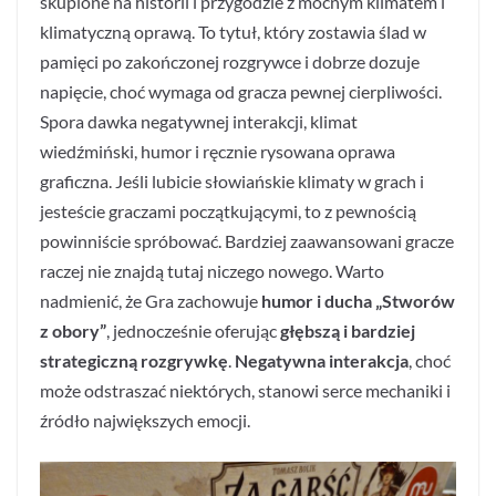
skupione na historii i przygodzie z mocnym klimatem i
klimatyczną oprawą. To tytuł, który zostawia ślad w
pamięci po zakończonej rozgrywce i dobrze dozuje
napięcie, choć wymaga od gracza pewnej cierpliwości.
Spora dawka negatywnej interakcji, klimat
wiedźmiński, humor i ręcznie rysowana oprawa
graficzna. Jeśli lubicie słowiańskie klimaty w grach i
jesteście graczami początkującymi, to z pewnością
powinniście spróbować. Bardziej zaawansowani gracze
raczej nie znajdą tutaj niczego nowego. Warto
nadmienić, że Gra zachowuje
humor i ducha „Stworów
z obory”
, jednocześnie oferując
głębszą i bardziej
strategiczną rozgrywkę
.
Negatywna interakcja
, choć
może odstraszać niektórych, stanowi serce mechaniki i
źródło największych emocji.