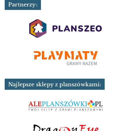
Partnerzy:
Najlepsze sklepy z planszówkami: