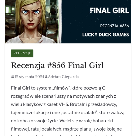
RECENZJE
Recenzja #856 Final Girl
12 stycznia 2024
Adrian Gieparda
Final Girl to system „filmów”, które pozwolą Ci
rozegrać wiele scenariuszy na motywach znanych z
wielu klasyków z kaset VHS. Brutalni prześladowcy,
tajemnicze lokacje i one „ostatnie ocalałe”, które walczą
do końca o swoje życie. Wciel się w rolę bohaterki
filmowej, ratuj ocalałych, mądrze planuj swoje kolejne