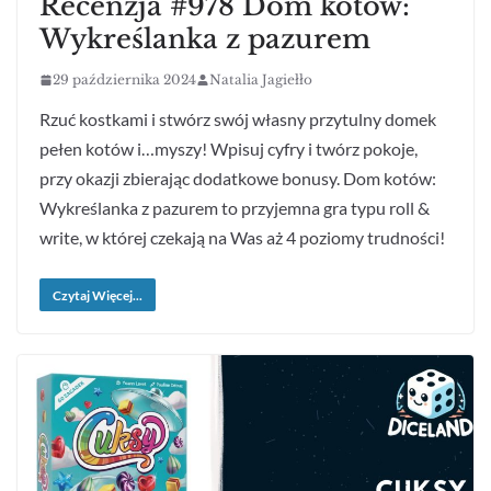
Recenzja #978 Dom kotów:
Wykreślanka z pazurem
29 października 2024
Natalia Jagiełło
Rzuć kostkami i stwórz swój własny przytulny domek
pełen kotów i…myszy! Wpisuj cyfry i twórz pokoje,
przy okazji zbierając dodatkowe bonusy. Dom kotów:
Wykreślanka z pazurem to przyjemna gra typu roll &
write, w której czekają na Was aż 4 poziomy trudności!
Czytaj Więcej...