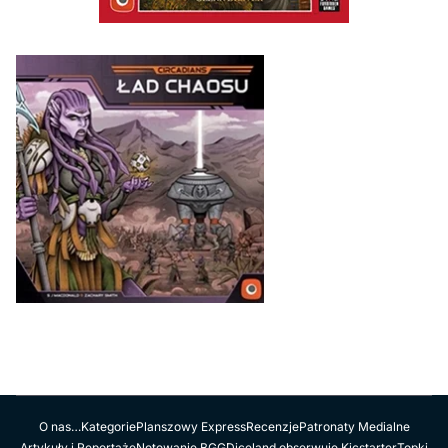
O nas…
Kategorie
Planszowy Express
Recenzje
Patronaty Medialne
Artykuły i Reportaże
Notowanie BGG
Diceland obserwuje Kicstarter
Topki