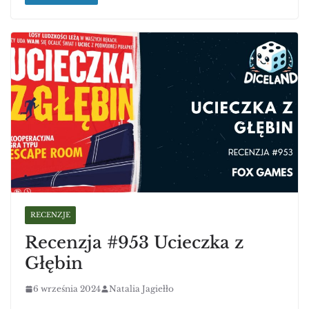
RECENZJE
Recenzja #953 Ucieczka z
Głębin
6 września 2024
Natalia Jagiełło