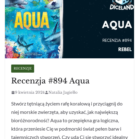
RECENZJE
Recenzja #894 Aqua
9 kwietnia 2024
Natalia Jagiełło
Stwórz tętniącą życiem rafę koralową i przyciągnij do
niej morskie zwierzęta, aby uzyskać, jak największą
bioróżnorodność! Aqua to przepiękna gra logiczna,
która przeniesie Cię w podmorski świat pełen barw i
tajemniczych stworzeń. Czy uda Ci się stworzyć idealny