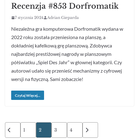
Recenzja #853 Dorfromatik
7 stycznia 2024
Adrian Gieparda
Niezależna gra komputerowa Dorfromatik wydana w
2022 roku została przeniesiona na planszę, a
dokładniej kafelkową grę planszową. Zdobywca
najbardziej prestiżowej nagrody w planszowym
półświatku „Spiel Des Jahr” w głownej kategorii. Czy
autorowi udało się przenieść mechanizmy z cyfrowej
wersji na fizyczną. Sami zobaczcie!
Czytaj Więcej...
Stronicowanie
1
2
3
4
wpisów