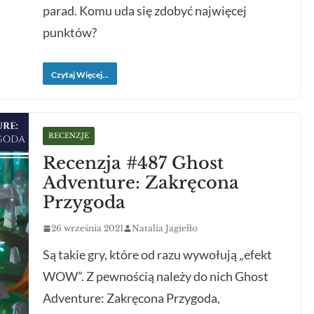
parad. Komu uda się zdobyć najwięcej
punktów?
Czytaj Więcej...
RECENZJE
Recenzja #487 Ghost
Adventure: Zakręcona
Przygoda
26 września 2021
Natalia Jagiełło
Są takie gry, które od razu wywołują „efekt
WOW”. Z pewnością należy do nich Ghost
Adventure: Zakręcona Przygoda,