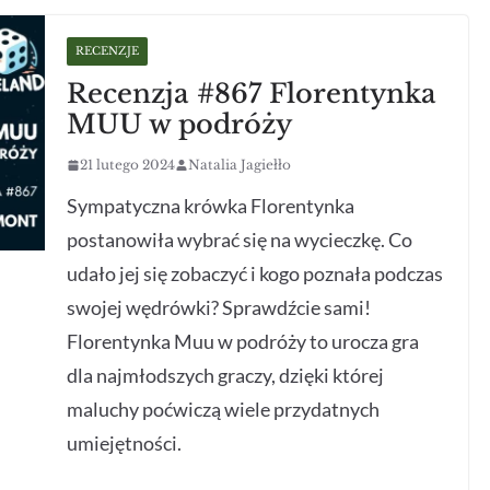
RECENZJE
Recenzja #867 Florentynka
MUU w podróży
21 lutego 2024
Natalia Jagiełło
Sympatyczna krówka Florentynka
postanowiła wybrać się na wycieczkę. Co
udało jej się zobaczyć i kogo poznała podczas
swojej wędrówki? Sprawdźcie sami!
Florentynka Muu w podróży to urocza gra
dla najmłodszych graczy, dzięki której
maluchy poćwiczą wiele przydatnych
umiejętności.