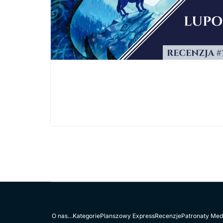
O nas…
Kategorie
Planszowy Express
Recenzje
Patronaty Med