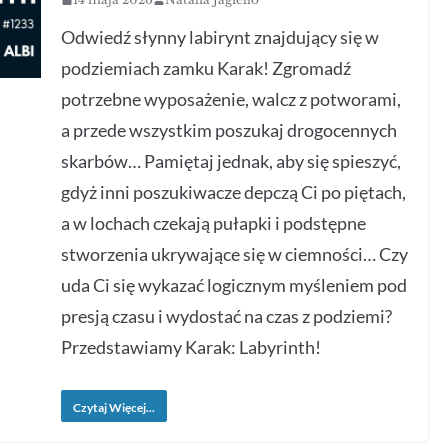
Odwiedź słynny labirynt znajdujący się w
podziemiach zamku Karak! Zgromadź
potrzebne wyposażenie, walcz z potworami,
a przede wszystkim poszukaj drogocennych
skarbów… Pamiętaj jednak, aby się spieszyć,
gdyż inni poszukiwacze depczą Ci po piętach,
a w lochach czekają pułapki i podstępne
stworzenia ukrywające się w ciemności… Czy
uda Ci się wykazać logicznym myśleniem pod
presją czasu i wydostać na czas z podziemi?
Przedstawiamy Karak: Labyrinth!
Czytaj Więcej...