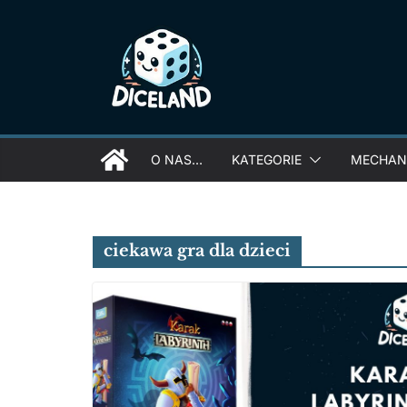
Skip
to
content
O NAS…
KATEGORIE
MECHANI
ciekawa gra dla dzieci