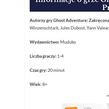
P
Autorzy gry Ghost Adventure: Zakręcon
Winzenschtark, Jules Dubost, Yann Valean
Wydawnictwo:
Muduko
Liczba graczy:
1-4
Czas gry:
20 minut
Wiek
: 8+