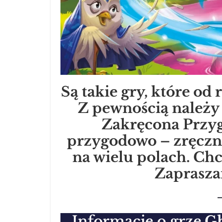
Są takie gry, które o
Z pewnością należy
Zakręcona Przyg
przygodowo – zręczno
na wielu polach. Chc
Zaprasza
Informacje o grze
Gh