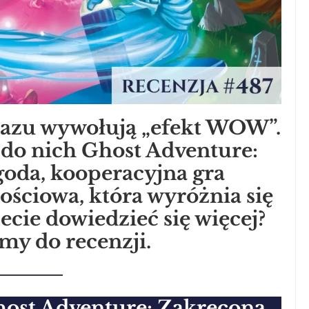
d razu wywołują „efekt WOW”.
 do nich Ghost Adventure:
oda, kooperacyjna gra
ściowa, która wyróżnia się
ecie dowiedzieć się więcej?
my do recenzji.
ost Adventure: Zakręcona