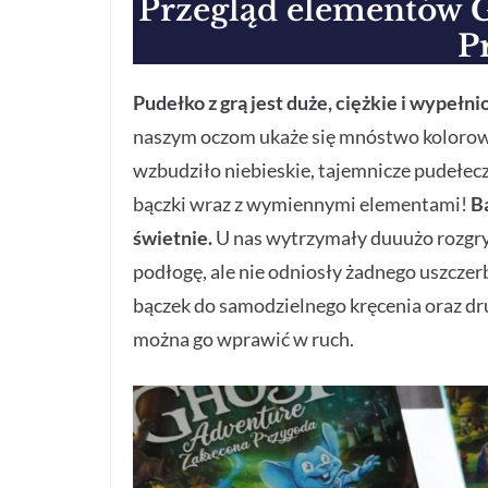
Przegląd elementów
G
P
Pudełko z
grą jest duże, ciężkie i wypełn
naszym oczom ukaże się mnóstwo kolorow
wzbudziło niebieskie, tajemnicze pudełec
bączki wraz z wymiennymi elementami!
B
świetnie.
U nas wytrzymały duuużo rozgry
podłogę, ale nie odniosły żadnego uszcze
bączek do samodzielnego kręcenia oraz d
można go wprawić w ruch.