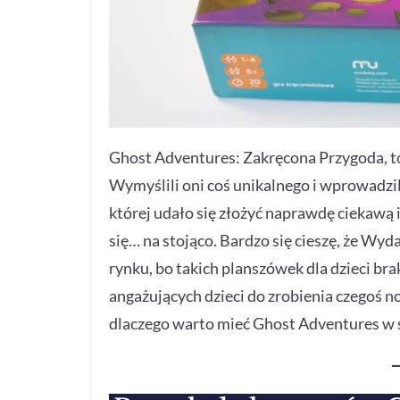
Ghost Adventures: Zakręcona Przygoda, to 
Wymyślili oni coś unikalnego i wprowadzil
której udało się złożyć naprawdę ciekawą i 
się… na stojąco. Bardzo się cieszę, że 
rynku, bo takich planszówek dla dzieci br
angażujących dzieci do zrobienia czegoś n
dlaczego warto mieć Ghost Adventures w s