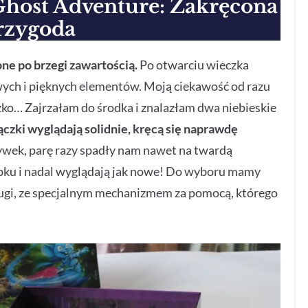
host Adventure: Zakręcona
rzygoda
ione po brzegi zawartością.
Po otwarciu wieczka
ych i pięknych elementów. Moją ciekawość od razu
zko… Zajrzałam do środka i znalazłam dwa niebieskie
ączki wyglądają solidnie, kręcą się naprawdę
wek, parę razy spadły nam nawet na twardą
rbku i nadal wyglądają jak nowe! Do wyboru mamy
rugi, ze specjalnym mechanizmem za pomocą, którego