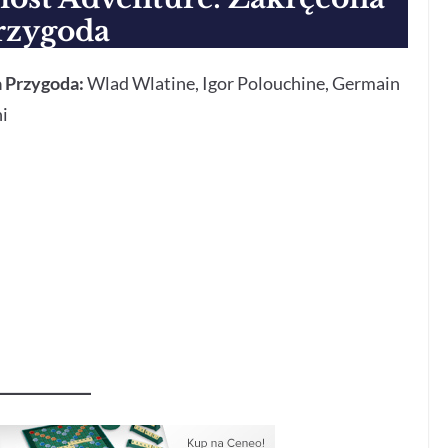
rzygoda
a Przygoda:
Wlad Wlatine, Igor Polouchine, Germain
i