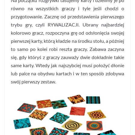
Na początku rozgrywki tasujemy karty i dzielimy je po
równo na wszystkich graczy i tyle jeśli chodzi o
przygotowanie. Zacznę od przedstawienia pierwszego
trybu gry, czyli RYWALIZACJI. Ubrany najbardziej
kolorowo gracz, rozpoczyna grę od odsłonięcia swojej
pierwszej karty, którą kładzie na środku stołu, a później
to samo po kolei robi reszta graczy. Zabawa zaczyna
się, gdy któryś z graczy zauważy dwie dokładnie takie
same karty. Wtedy jak najszybciej musi położyć dłonie
lub palce na obydwu kartach i w ten sposób zdobywa
swój pierwszy zestaw.