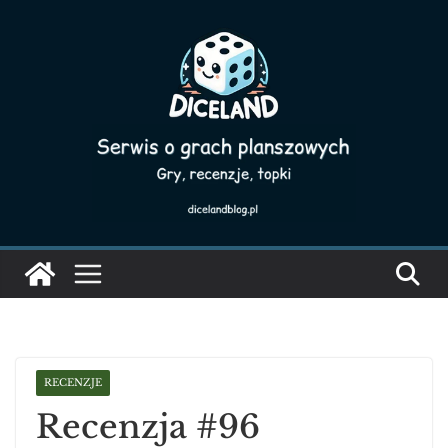
Skip
to
content
RECENZJE
Recenzja #96