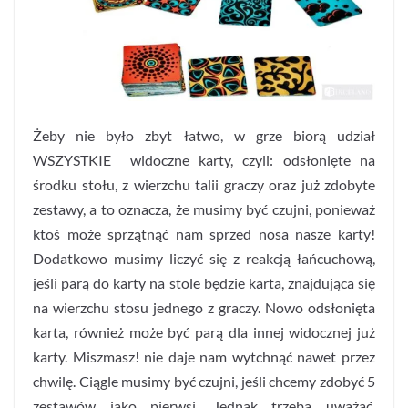
Żeby nie było zbyt łatwo, w grze biorą udział
WSZYSTKIE widoczne karty, czyli: odsłonięte na
środku stołu, z wierzchu talii graczy oraz już zdobyte
zestawy, a to oznacza, że musimy być czujni, ponieważ
ktoś może sprzątnąć nam sprzed nosa nasze karty!
Dodatkowo musimy liczyć się z reakcją łańcuchową,
jeśli parą do karty na stole będzie karta, znajdująca się
na wierzchu stosu jednego z graczy. Nowo odsłonięta
karta, również może być parą dla innej widocznej już
karty. Miszmasz! nie daje nam wytchnąć nawet przez
chwilę. Ciągle musimy być czujni, jeśli chcemy zdobyć 5
zestawów jako pierwsi. Jednak trzeba uważać,