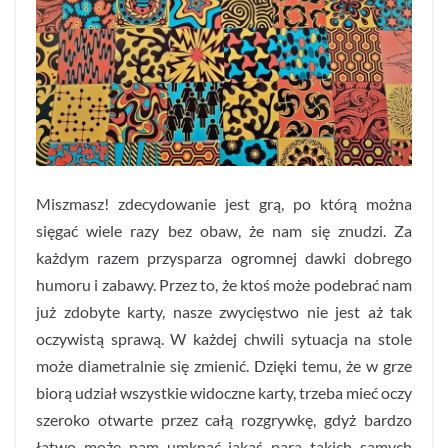
Miszmasz! zdecydowanie jest grą, po którą można
sięgać wiele razy bez obaw, że nam się znudzi. Za
każdym razem przysparza ogromnej dawki dobrego
humoru i zabawy. Przez to, że ktoś może podebrać nam
już zdobyte karty, nasze zwycięstwo nie jest aż tak
oczywistą sprawą. W każdej chwili sytuacja na stole
może diametralnie się zmienić. Dzięki temu, że w grze
biorą udział wszystkie widoczne karty, trzeba mieć oczy
szeroko otwarte przez całą rozgrywkę, gdyż bardzo
łatwo może nam umknąć jakaś para takich samych