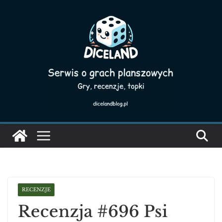
Skip
to
content
RECENZJE
Recenzja #696 Psi