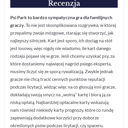
Recenzja
Psi Park to bardzo sympatyczna gra dla familijnych
graczy
. To nie jest skomplikowana rozgrywka, w której
przepalimy zwoje mózgowe, starając się stworzyć, jak
najlepszy silniczek. Kart jest sporo, ich dociąg na stół
jest losowy, więc nigdy nie wiadomo, ile kart danego
rodzaju pojawi się w grze. Jeśli chcemy uzyskać psy, za
które dostaniemy najwięcej nagród psiego eksperta,
musimy liczyć się ze sporą rywalizacją. Zwykle jednak
gracze nie chcą tracić cennych punktów reputacji
podczas licytacji, widząc więc na co głosują inni gracze,
dokładają swoją smycz na „wolną” kartę i biorą ją za
niską opłatą. Najbardziej opłacalne karty wskazują
nam również niekiedy karty prognozy, które co rundę
zapewniają dodatkowe korzyści przy doborze
określonych psów podczas licytacji, czy spaceru.