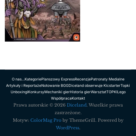
O nas…
Kategorie
Planszowy Express
Recenzje
Patronaty Medialne
Artykuły i Reportaże
Notowanie BGG
Diceland obserwuje Kicstarter
Topki
Unboxingi
Konkursy
Mechaniki gier
Historia gier
Warsztat
TOPKI
Lego
Współpraca
Kontakt
Prawa autorskie © 2026
Diceland
. Wszelkie prawa
zastrzeżone.
Motyw:
ColorMag Pro
by ThemeGrill. Powered by
WordPress
.