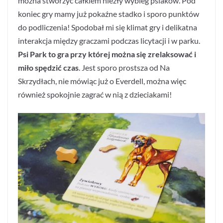
można stworzyć całkiem niezły wybieg psiaków. Pod
koniec gry mamy już pokaźne stadko i sporo punktów
do podliczenia! Spodobał mi się klimat gry i delikatna
interakcja między graczami podczas licytacji i w parku.
Psi Park to gra przy której można się zrelaksować i
miło spędzić czas
. Jest sporo prostsza od Na
Skrzydłach, nie mówiąc już o Everdell, można więc
również spokojnie zagrać w nią z dzieciakami!