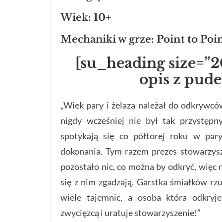
Wiek
: 10+
Mechaniki w grze:
Point to Po
[su_heading size=”2
opis z pud
„Wiek pary i żelaza należał do odkrywców
nigdy wcześniej nie był tak przystępny
spotykają się co półtorej roku w par
dokonania. Tym razem prezes stowarzysz
pozostało nic, co można by odkryć, więc 
się z nim zgadzają. Garstka śmiałków rz
wiele tajemnic, a osoba która odkryje
zwycięzcą i uratuje stowarzyszenie!”