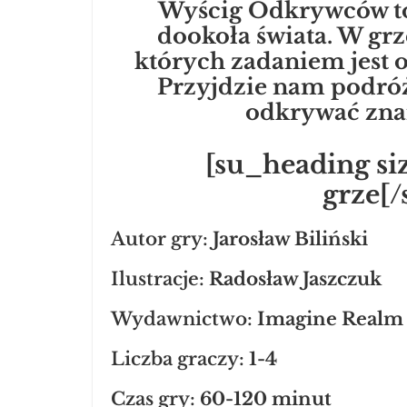
Wyścig Odkrywców to
dookoła świata. W gr
których zadaniem jest o
Przyjdzie nam podróż
odkrywać znan
[su_heading si
grze[
Autor gry:
Jarosław Biliński
Ilustracje:
Radosław Jaszczuk
Wydawnictwo:
Imagine Realm
Liczba graczy:
1-4
Czas gry:
60-120 minut