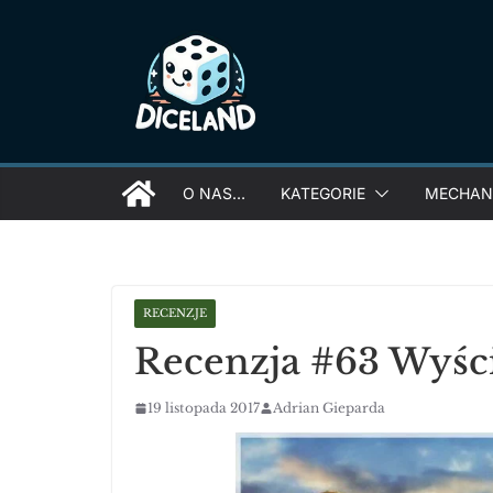
Skip
to
content
O NAS…
KATEGORIE
MECHANI
RECENZJE
Recenzja #63 Wyś
19 listopada 2017
Adrian Gieparda