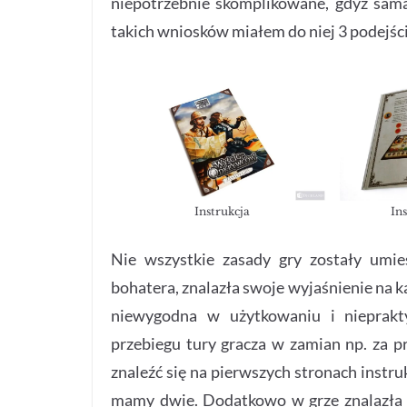
niepotrzebnie skomplikowane, gdyż sama
takich wniosków miałem do niej 3 podejści
Instrukcja
In
Nie wszystkie zasady gry zostały umies
bohatera, znalazła swoje wyjaśnienie na 
niewygodna w użytkowaniu i nieprakt
przebiegu tury gracza w zamian np. za 
znaleźć się na pierwszych stronach instru
mamy dwie. Dodatkowo w grze znalazła s