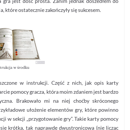
 gra jest dość prosta. Zanim jednak doszedłem do
a, które ostatecznie zakończyły się sukcesem.
strukcja w środku
zczone w instrukcji. Część z nich, jak opis karty
karcie pomocy gracza, która moim zdaniem jest bardzo
yczna. Brakowało mi na niej choćby skróconego
przykładowe ułożenie elementów gry, które powinno
kcji w sekcji „przygotowanie gry”. Takie karty pomocy
ię krótka, tak naprawdę dwustronicowa (nie licząc