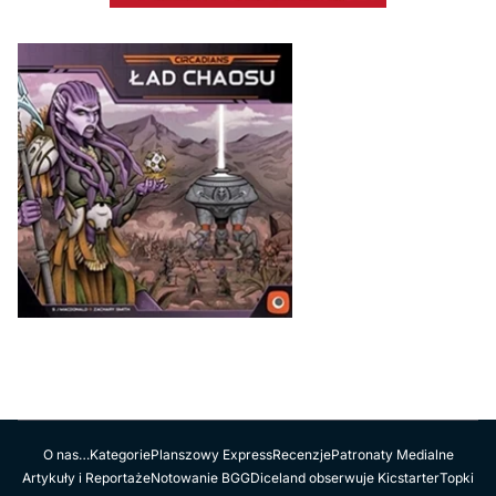
O nas…
Kategorie
Planszowy Express
Recenzje
Patronaty Medialne
Artykuły i Reportaże
Notowanie BGG
Diceland obserwuje Kicstarter
Topki