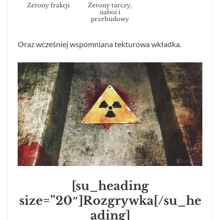
Żetony frakcji
Żetony tarczy,
naboi i
przebudowy
Oraz wcześniej wspomniana tekturowa wkładka.
[su_heading
size=”20″]Rozgrywka[/su_he
ading]