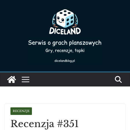
Skip
to
content
RECENZJE
Recenzja #351