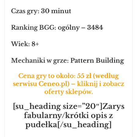
Czas gry:
30 minut
Ranking BGG: o
gólny – 3484
Wiek
: 8+
Mechaniki w grze:
Pattern Building
Cena gry to około:
55 zł (według
serwisu Ceneo.pl) –
kliknij i zobacz
oferty sklepów.
[su_heading size=”20″]Zarys
fabularny/krótki opis z
pudełka[/su_heading]