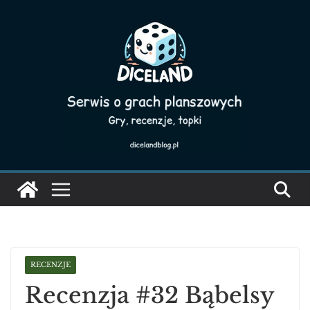
Skip
to
content
RECENZJE
Recenzja #32 Bąbelsy