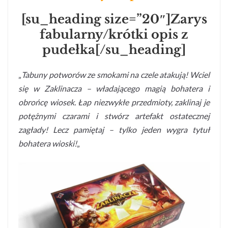
[su_heading size=”20″]Zarys
fabularny/krótki opis z
pudełka[/su_heading]
„
Tabuny potworów ze smokami na czele atakują! Wciel
się w Zaklinacza – władającego magią bohatera i
obrońcę wiosek. Łap niezwykłe przedmioty, zaklinaj je
potężnymi czarami i stwórz artefakt ostatecznej
zagłady! Lecz pamiętaj – tylko jeden wygra tytuł
bohatera wioski!
„