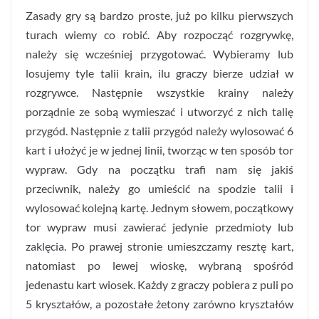
Zasady gry są bardzo proste, już po kilku pierwszych
turach wiemy co robić. Aby rozpocząć rozgrywkę,
należy się wcześniej przygotować. Wybieramy lub
losujemy tyle talii krain, ilu graczy bierze udział w
rozgrywce. Następnie wszystkie krainy należy
porządnie ze sobą wymieszać i utworzyć z nich talię
przygód. Następnie z talii przygód należy wylosować 6
kart i ułożyć je w jednej linii, tworząc w ten sposób tor
wypraw. Gdy na początku trafi nam się jakiś
przeciwnik, należy go umieścić na spodzie talii i
wylosować kolejną kartę. Jednym słowem, początkowy
tor wypraw musi zawierać jedynie przedmioty lub
zaklęcia. Po prawej stronie umieszczamy resztę kart,
natomiast po lewej wioskę, wybraną spośród
jedenastu kart wiosek. Każdy z graczy pobiera z puli po
5 kryształów, a pozostałe żetony zarówno kryształów