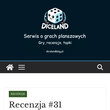
Skip
to
content
RECENZJE
Recenzja #31