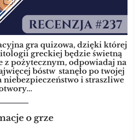
yjna gra quizowa, dzięki której
tologii greckiej będzie świetną
e z pożytecznym, odpowiadaj na
najwięcej bóstw stanęło po twojej
a niebezpieczeństwo i straszliwe
otwory…
macje o grze