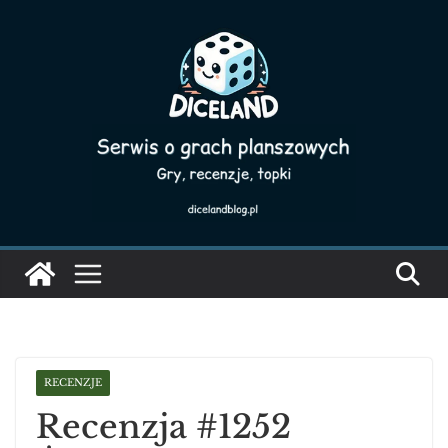
Skip
to
content
RECENZJE
Recenzja #1252