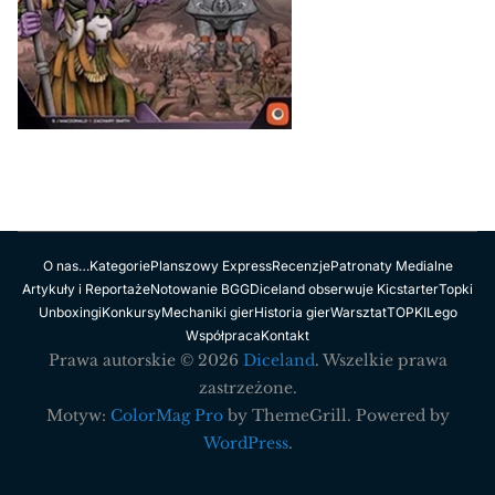
O nas…
Kategorie
Planszowy Express
Recenzje
Patronaty Medialne
Artykuły i Reportaże
Notowanie BGG
Diceland obserwuje Kicstarter
Topki
Unboxingi
Konkursy
Mechaniki gier
Historia gier
Warsztat
TOPKI
Lego
Współpraca
Kontakt
Prawa autorskie © 2026
Diceland
. Wszelkie prawa
zastrzeżone.
Motyw:
ColorMag Pro
by ThemeGrill. Powered by
WordPress
.