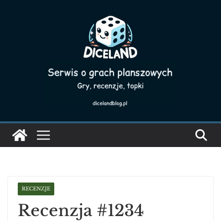
Skip
to
content
RECENZJE
Recenzja #1234