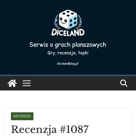
Skip
to
content
RECENZJE
Recenzja #1087