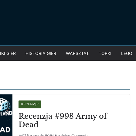
KI GIER
HISTORIA GIER
WARSZTAT
TOPKI
LEGO
RECENZJE
Recenzja #998 Army of
Dead
27 listopada 2024
Adrian Gieparda