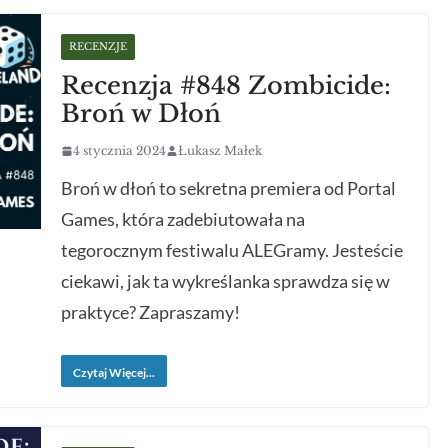
RECENZJE
Recenzja #848 Zombicide:
Broń w Dłoń
4 stycznia 2024
Łukasz Małek
Broń w dłoń to sekretna premiera od Portal
Games, która zadebiutowała na
tegorocznym festiwalu ALEGramy. Jesteście
ciekawi, jak ta wykreślanka sprawdza się w
praktyce? Zapraszamy!
Czytaj Więcej...