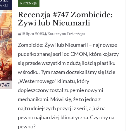
RECENZJE
Recenzja #747 Zombicide:
Żywi lub Nieumarli
12 lipca 2023
Katarzyna Dzierżęga
Zombicide: Żywi lub Nieumarli – najnowsze
pudełko znanej serii od CMON, które kojarzy
się przede wszystkim z dużą ilością plastiku
w środku. Tym razem doczekaliśmy się iście
„Westernowego” klimatu, który
dopieszczony został zupełnie nowymi
mechanikami. Mówi się, że to jedna z
najtrudniejszych pozycji z serii, a już na
pewno najbardziej klimatyczna. Czy oby na
pewno?