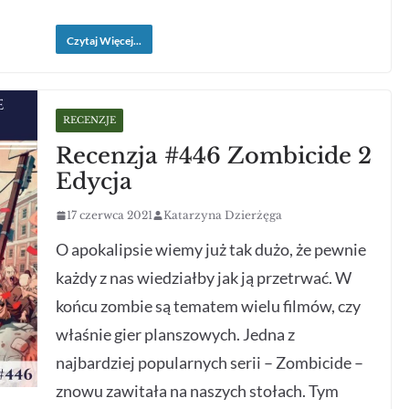
Czytaj Więcej...
RECENZJE
Recenzja #446 Zombicide 2
Edycja
17 czerwca 2021
Katarzyna Dzierżęga
O apokalipsie wiemy już tak dużo, że pewnie
każdy z nas wiedziałby jak ją przetrwać. W
końcu zombie są tematem wielu filmów, czy
właśnie gier planszowych. Jedna z
najbardziej popularnych serii – Zombicide –
znowu zawitała na naszych stołach. Tym