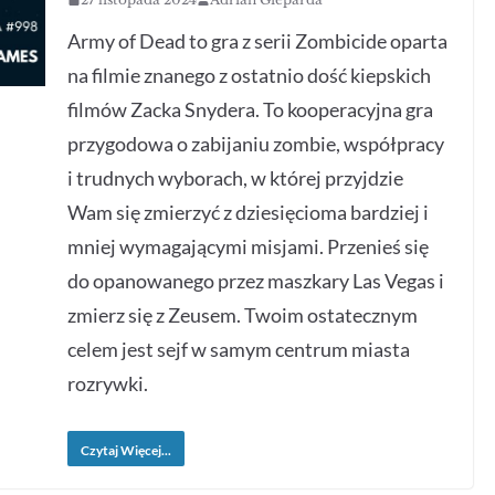
Army of Dead to gra z serii Zombicide oparta
na filmie znanego z ostatnio dość kiepskich
filmów Zacka Snydera. To kooperacyjna gra
przygodowa o zabijaniu zombie, współpracy
i trudnych wyborach, w której przyjdzie
Wam się zmierzyć z dziesięcioma bardziej i
mniej wymagającymi misjami. Przenieś się
do opanowanego przez maszkary Las Vegas i
zmierz się z Zeusem. Twoim ostatecznym
celem jest sejf w samym centrum miasta
rozrywki.
Czytaj Więcej...