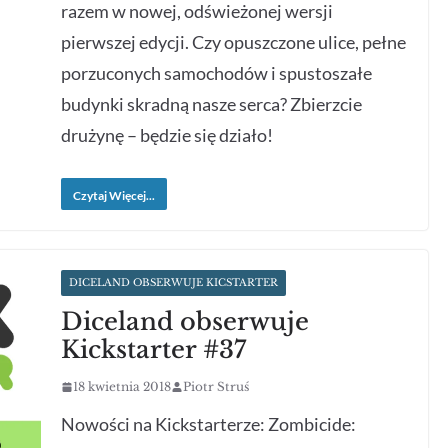
razem w nowej, odświeżonej wersji
pierwszej edycji. Czy opuszczone ulice, pełne
porzuconych samochodów i spustoszałe
budynki skradną nasze serca? Zbierzcie
drużynę – będzie się działo!
Czytaj Więcej...
DICELAND OBSERWUJE KICSTARTER
Diceland obserwuje
Kickstarter #37
18 kwietnia 2018
Piotr Struś
Nowości na Kickstarterze: Zombicide: