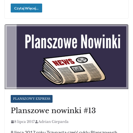
Czytaj Więcej...
PLANSZOWY EXPRESS
Planszowe nowinki #13
8 lipca 2017
Adrian Gieparda
8 lipca 2017 roku Trzynasta część cyklu Planszowych