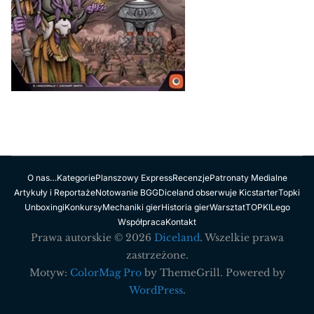
O nas…
Kategorie
Planszowy Express
Recenzje
Patronaty Medialne
Artykuły i Reportaże
Notowanie BGG
Diceland obserwuje Kicstarter
Topki
Unboxingi
Konkursy
Mechaniki gier
Historia gier
Warsztat
TOPKI
Lego
Współpraca
Kontakt
Prawa autorskie © 2026
Diceland
. Wszelkie prawa
zastrzeżone.
Motyw:
ColorMag Pro
by ThemeGrill. Powered by
WordPress
.