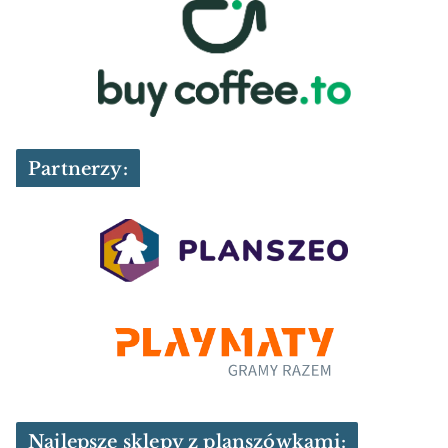
Partnerzy:
Najlepsze sklepy z planszówkami: