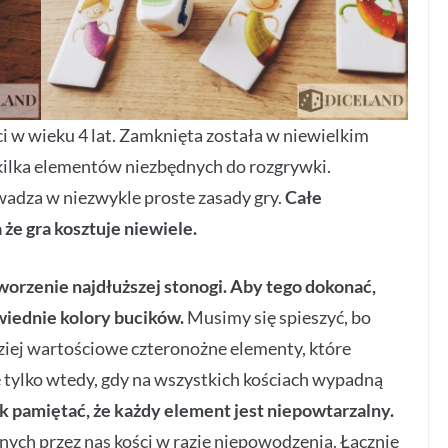
ci w wieku 4 lat. Zamknięta została w niewielkim
kilka elementów niezbędnych do rozgrywki.
wadza w niezwykle proste zasady gry.
Całe
że gra kosztuje niewiele.
orzenie najdłuższej stonogi. Aby tego dokonać,
wiednie kolory bucików.
Musimy się spieszyć, bo
ziej wartościowe czteronożne elementy, które
e tylko wtedy, gdy na wszystkich kościach wypadną
 pamiętać, że każdy element jest niepowtarzalny.
nych przez nas kości w razie niepowodzenia. Łącznie