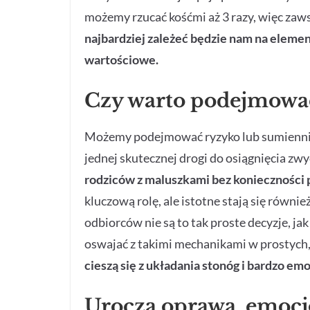
możemy rzucać kośćmi aż 3 razy, więc za
najbardziej zależeć będzie nam na elemen
wartościowe.
Czy warto podejmowa
Możemy podejmować ryzyko lub sumiennie 
jednej skutecznej drogi do osiągnięcia zw
rodziców z maluszkami bez konieczności
kluczową rolę, ale istotne stają się równie
odbiorców nie są to tak proste decyzje, ja
oswajać z takimi mechanikami w prostych, 
cieszą się z układania stonóg i bardzo e
Urocza oprawa, emocj