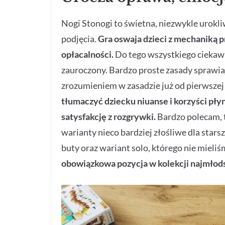
Nogi Stonogi to świetna, niezwykle urokli
podjęcia.
Gra oswaja dzieci z mechaniką 
opłacalności.
Do tego wszystkiego ciekaw
zauroczony. Bardzo proste zasady sprawiają
zrozumieniem w zasadzie już od pierwszej 
tłumaczyć dziecku niuanse i korzyści płyn
satysfakcję z rozgrywki.
Bardzo polecam, t
warianty nieco bardziej złośliwe dla stars
buty oraz wariant solo, którego nie mieliś
obowiązkowa pozycja w kolekcji najmłods