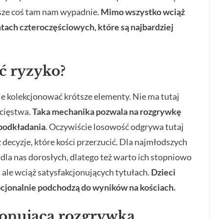
wsze coś tam nam wypadnie.
Mimo wszystko wciąż
tach czteroczęściowych, które są najbardziej
ć ryzyko?
kolekcjonować krótsze elementy. Nie ma tutaj
ycięstwa.
Taka mechanika pozwala na rozgrywkę
 podkładania
. Oczywiście losowość odgrywa tutaj
ż decyzje, które kości przerzucić. Dla najmłodszych
k dla nas dorosłych, dlatego też warto ich stopniowo
ale wciąż satysfakcjonujących tytułach.
Dzieci
mocjonalnie podchodzą do wyników na kościach.
onująca rozgrywka