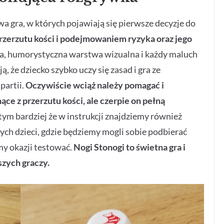
wa gra, w których pojawiają się pierwsze decyzje do
przerzutu kości i podejmowaniem ryzyka oraz jego
a, humorystyczna warstwa wizualna i każdy maluch
, że dziecko szybko uczy się zasad i gra ze
partii.
Oczywiście wciąż należy pomagać i
ące z przerzutu kości, ale czerpie on pełną
ym bardziej że w instrukcji znajdziemy również
zych dzieci, gdzie będziemy mogli sobie podbierać
my okazji testować.
Nogi Stonogi to świetna gra i
zych graczy.