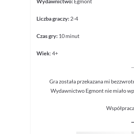
Wydawnictwo:
Egmont
Liczba graczy:
2-4
Czas gry:
10 minut
Wiek
: 4+
Gra została przekazana mi bezzwro
Wydawnictwo Egmont nie miało wpływ
Współpraca