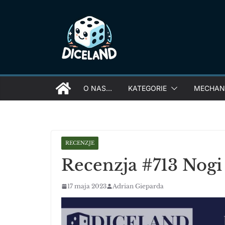
Skip
to
content
O NAS…
KATEGORIE
MECHANI
RECENZJE
Recenzja #713 Nogi
17 maja 2023
Adrian Gieparda