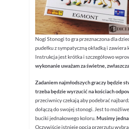
Nogi Stonogi to gra przeznaczona dla dzie
pudełku z sympatyczną okładką i zawiera 
Instrukcja jest krótka i szczegółowo wpro
wykonanie uważam za świetne, zwłaszcza 
Zadaniem najmłodszych graczy będzie stw
trzeba będzie wyrzucić na kościach odpo
przeciwnicy czekają aby podebrać najbard
dołączą do swojej stonogi. Jest to możliw
buciki jednakowego koloru.
Musimy jednak
Oczywiście istnieje opcja przerzutu wybra