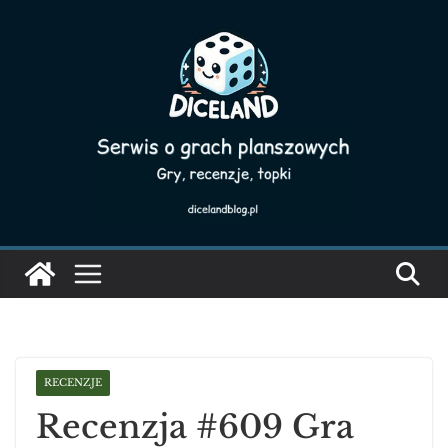
Skip
to
content
RECENZJE
Recenzja #609 Gra