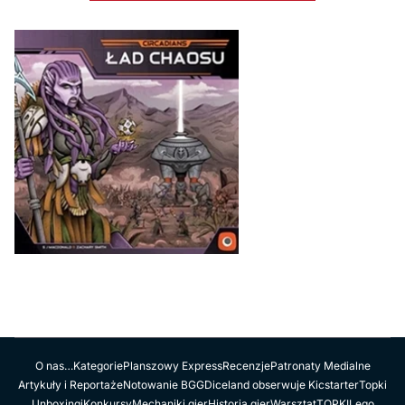
O nas…
Kategorie
Planszowy Express
Recenzje
Patronaty Medialne
Artykuły i Reportaże
Notowanie BGG
Diceland obserwuje Kicstarter
Topki
Unboxingi
Konkursy
Mechaniki gier
Historia gier
Warsztat
TOPKI
Lego