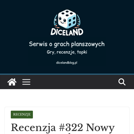
Skip
to
content
RECENZJE
Recenzja #322 Nowy