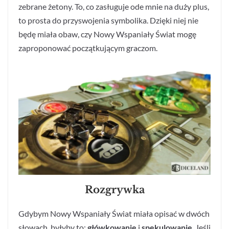
zebrane żetony. To, co zasługuje ode mnie na duży plus,
to prosta do przyswojenia symbolika. Dzięki niej nie
będę miała obaw, czy Nowy Wspaniały Świat mogę
zaproponować początkującym graczom.
Rozgrywka
Gdybym Nowy Wspaniały Świat miała opisać w dwóch
słowach, byłyby to:
główkowanie
i
spekulowanie
. Jeśli