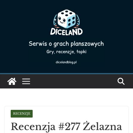
Skip
to
content
RECENZJE
Recenzja #277 Żelazna