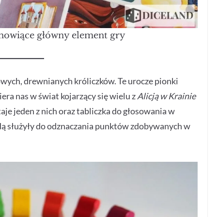
anowiące główny element gry
owych, drewnianych króliczków. Te urocze pionki
iera nas w świat kojarzący się wielu z
Alicją w Krainie
je jeden z nich oraz tabliczka do głosowania w
ędą służyły do odznaczania punktów zdobywanych w