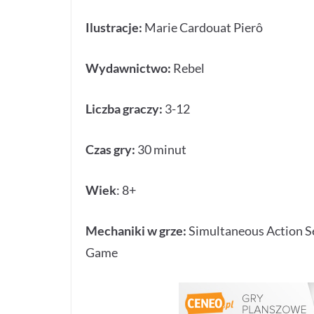
Ilustracje:
Marie Cardouat Pierô
Wydawnictwo:
Rebel
Liczba graczy:
3-12
Czas gry:
30 minut
Wiek
: 8+
Mechaniki w grze:
Simultaneous Action Se
Game