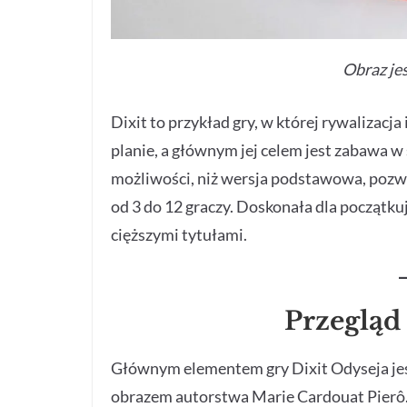
Obraz jes
Dixit to przykład gry, w której rywalizacj
planie, a głównym jej celem jest zabawa w
możliwości, niż wersja podstawowa, pozw
od 3 do 12 graczy. Doskonała dla początk
cięższymi tytułami.
Przegląd
Głównym elementem gry Dixit Odyseja jest
obrazem autorstwa Marie Cardouat Pierô. 