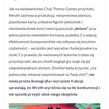
Jak na wydawnictwo Chip Theory Games przystało,
Wroth zachwyca produkcją: neoprenowa plansza,
plastikowe karty, unikalne figurki jednostek i
niestandardowe kości tworzą poczucie
„deluxe”
przy
jednocześnie niewielkim formacie pudełka. Co więcej,
efektowność komponentów nie odbywa się kosztem
czytelności – wszystko jest wyraźne i funkcjonalne na
stole. Co prawda, do neonowych kolorów trzeba się
przyzwyczaić, ale po chwili wygląd gry staje się jej
niepodważalnym atutem. Złośliwi będą krzyczeć „czy
jednorożec właśnie zwymiotował na Twój stół?”,
nie
mniej prosta ikonografia i wyraziste frakcje
sprawiają, że Wroth wyróźnia się na tle konkurencji i
nie sposób przejść obok niego obojętnie.