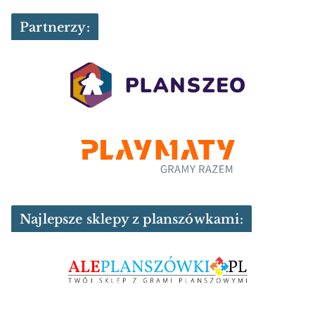
Najlepsze sklepy z planszówkami:
Patronaty medialne: