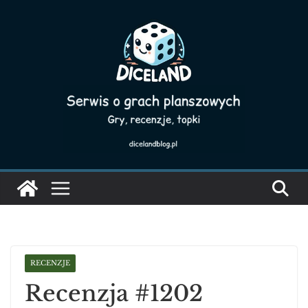
Skip
to
content
RECENZJE
Recenzja #1202