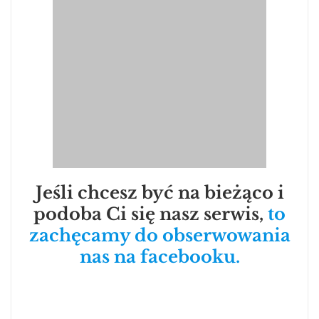
Jeśli chcesz być na bieżąco i
podoba Ci się nasz serwis,
to
zachęcamy do obserwowania
nas na facebooku.
Recenzja #1201 Dixit Kids
Recenzja #1203 Magajaja: Jurassic World