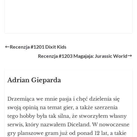
Adrian Gieparda
Drzemiąca we mnie pasja i chęć dzielenia się
swoją opinią na temat gier, a także szerzenia
tego hobby była tak silna, że stworzyłem własny
serwis, który nazwałem Diceland. W nowoczesne
gry planszowe gram już od ponad 12 lat, a takie
tytuły jak Agricola, Troyes, Terraformacja
Marsa, czy też Projekt Gaja są dla mnie grami
niemalże doskonałymi. Obecnie jestem wielkim
fanem wszelkich gier euro, gdzie zdecydowano
się użyć mechanikę kości w
unikatowy/niecodzienny sposób. Nie odmówię
również partii w ciekawe rodzinne tytuły, które
pozwalają miło spędzić czas w gronie