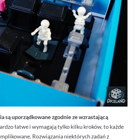
nia są uporządkowane zgodnie ze wzrastającą
ardzo łatwe i wymagają tylko kilku kroków, to każde
skomplikowane. Rozwiązania niektórych zadań z