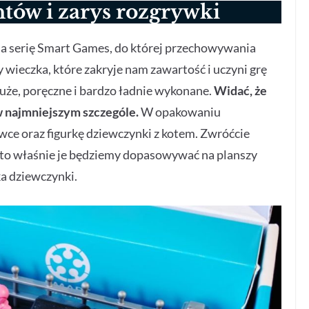
tów i zarys rozgrywki
 na serię Smart Games, do której przechowywania
wieczka, które zakryje nam zawartość i uczyni grę
uże, poręczne i bardzo ładnie wykonane.
Widać, że
 w najmniejszym szczególe.
W opakowaniu
wce oraz figurkę dziewczynki z kotem. Zwróćcie
i to właśnie je będziemy dopasowywać na planszy
ka dziewczynki.