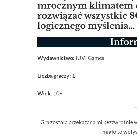
mrocznym klimatem o
rozwiązać wszystkie 8
logicznego myślenia…
Infor
Wydawnictwo:
IUVI Games
Liczba graczy:
1
Wiek
: 10+
Gra została przekazana mi bezzwrotnie 
miało to wpływ