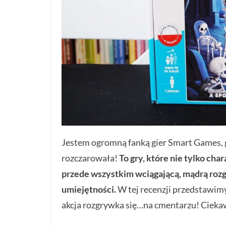
Jestem ogromną fanką gier Smart Games, gd
rozczarowała!
To gry, które nie tylko ch
przede wszystkim wciągającą, mądrą roz
umiejętności.
W tej recenzji przedstawimy
akcja rozgrywka się…na cmentarzu! Cieka