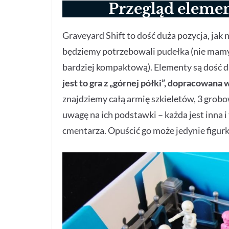
Przegląd elemen
Graveyard Shift to dość duża pozycja, jak
będziemy potrzebowali pudełka (nie mamy 
bardziej kompaktową). Elementy są dość d
jest to gra z „górnej półki”, dopracowana
znajdziemy całą armię szkieletów, 3 grobo
uwagę na ich podstawki – każda jest inna 
cmentarza. Opuścić go może jedynie figur