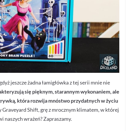
yż jeszcze żadna łamigłówka z tej serii mnie nie
arakteryzują się pięknym, starannym wykonaniem, ale
grywką, która rozwija mnóstwo przydatnych w życiu
 Graveyard Shift, grę z mrocznym klimatem, w której
wi naszych wrażeń? Zapraszamy.