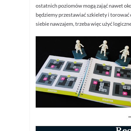
ostatnich poziomów mogą zająć nawet oko
będziemy przestawiać szkielety i torować 
siebie nawzajem, trzeba więc użyć logiczne
Rec