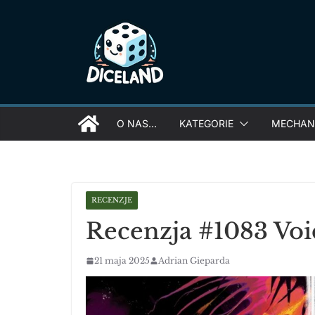
Skip
to
content
O NAS…
KATEGORIE
MECHANI
RECENZJE
Recenzja #1083 Voi
21 maja 2025
Adrian Gieparda