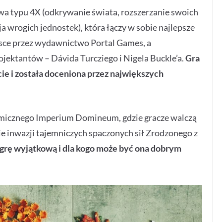
owa typu 4X (odkrywanie świata, rozszerzanie swoich
 wrogich jednostek), która łączy w sobie najlepsze
lsce przez wydawnictwo Portal Games, a
ektantów – Dávida Turcziego i Nigela Buckle’a.
Gra
ie i została doceniona przez największych
osmicznego Imperium Domineum, gdzie gracze walczą
cie inwazji tajemniczych spaczonych sił Zrodzonego z
ę grę wyjątkową i dla kogo może być ona dobrym