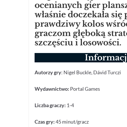
ocenianych gier plansz
właśnie doczekała się
prawdziwy kolos wśród
graczom głęboką strat
szczęściu i losowości.
Informacje
Autorzy gry
: Nigel Buckle, Dávid Turczi
Wydawnictwo:
Portal Games
Liczba graczy:
1-4
Czas gry:
45 minut/gracz