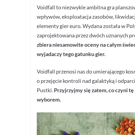
Voidfall to niezwykle ambitna gra plansz
wpływów, eksploatacja zasobów, likwidacja
elementy gier euro. Wydana została w Po
zaprojektowana przez dwóch uznanych proj
zbiera niesamowite oceny na całym świec
wyjadaczy tego gatunku gier.
Voidfall przenosi nas do umierającego k
o przejęcie kontroli nad galaktyką i odpar
Pustki.
Przyjrzyjmy się zatem, co czyni t
wyborem.