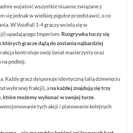
kładnie wyjaśnić wszystkie niuanse związane z
m się jednak w wielkiej pigułce przedstawić, o co
ia. W Voidfall 1-4 graczy wciela się w
cji) upadającego Imperium.
Rozgrywka toczy się
 których gracze dążą do zostania najbardziej
rakcja kontroluje swój świat macierzysty oraz
a na podbój.
ia. Każdy gracz dysponuje identyczną talią dziewięciu
d wybranej frakcji), a
na każdej znajdują się trzy
ie, które możemy wykonać w swojej turze
.
encjonowanie tych akcji i planowanie kolejnych
styczna – nie ma rzutów kośćmi ani losowych kart.