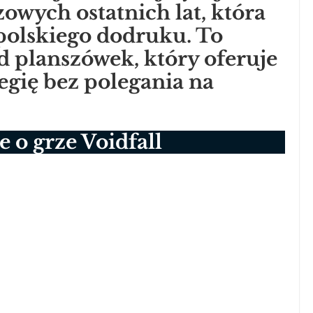
owych ostatnich lat, która
 polskiego dodruku. To
 planszówek, który oferuje
egię bez polegania na
 o grze Voidfall