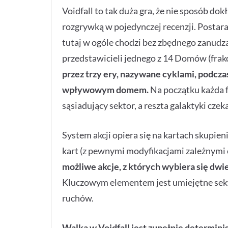
Voidfall to tak duża gra, że nie sposób do
rozgrywką w pojedynczej recenzji. Postara
tutaj w ogóle chodzi bez zbędnego zanudzan
przedstawicieli jednego z 14 Domów (frak
przez trzy ery, nazywane cyklami, podczas
wpływowym domem.
Na początku każda f
sąsiadujący sektor, a reszta galaktyki czek
System akcji opiera się na kartach skupien
kart (z pewnymi modyfikacjami zależnymi o
możliwe akcje, z których wybiera się dw
Kluczowym elementem jest umiejętne sekw
ruchów.
Walka w Voidfall jest zupełnie determini