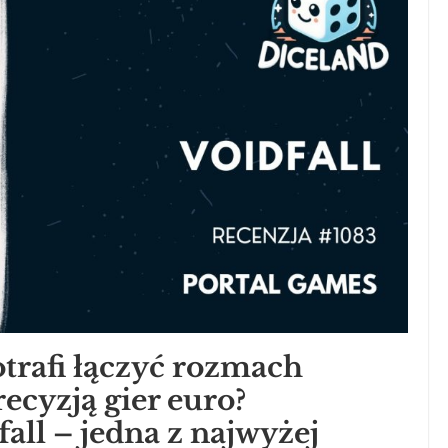
otrafi łączyć rozmach
ecyzją gier euro?
all – jedna z najwyżej