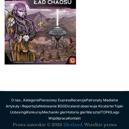
O nas…
Kategorie
Planszowy Express
Recenzje
Patronaty Medialne
Artykuły i Reportaże
Notowanie BGG
Diceland obserwuje Kicstarter
Topki
Unboxingi
Konkursy
Mechaniki gier
Historia gier
Warsztat
TOPKI
Lego
Współpraca
Kontakt
Prawa autorskie © 2026
Diceland
. Wszelkie prawa