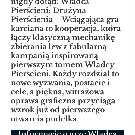
nigdy dotąd!
Władca
Pierścieni: Drużyna
Pierścienia – Wciągająca gra
karciana
to kooperacja, która
łączy klasyczną mechanikę
zbierania lew z fabularną
kampanią inspirowaną
pierwszym tomem Władcy
Pierścieni. Każdy rozdział to
nowe wyzwania, postacie i
cele, a piękna, witrażowa
oprawa graficzna przyciąga
wzrok już od pierwszego
otwarcia pudełka.
Informacje o grze Władca