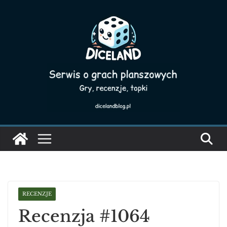
Skip
to
content
RECENZJE
Recenzja #1064