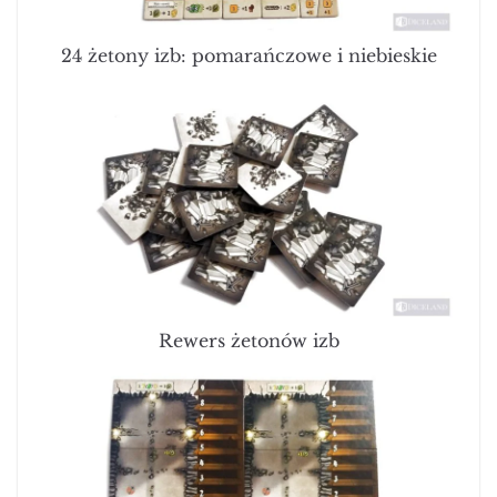
24 żetony izb: pomarańczowe i niebieskie
Rewers żetonów izb