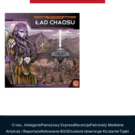
O nas…
Kategorie
Planszowy Express
Recenzje
Patronaty Medialne
Artykuły i Reportaże
Notowanie BGG
Diceland obserwuje Kicstarter
Topki