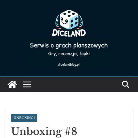
Skip
to
content
UNBOXINGI
Unboxing #8