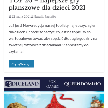
TOP 20 – najlepsze gry
planszowe dla dzieci 2021
22 maja 2021
Natalia Jagiełło
Już jest! Nowa edycja naszej toplisty najlepszych gier
dla dzieci! Chcecie zobaczyć, co jest na topie i w co
warto zainwestować, aby spędzić dłuuugie godziny na
świetnej rozrywce z dzieciakami? Zapraszamy do
czytania!
Czytaj Więcej...