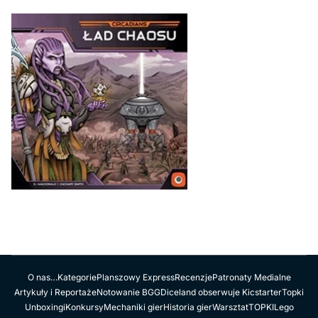
O nas…
Kategorie
Planszowy Express
Recenzje
Patronaty Medialne
Artykuły i Reportaże
Notowanie BGG
Diceland obserwuje Kicstarter
Topki
Unboxingi
Konkursy
Mechaniki gier
Historia gier
Warsztat
TOPKI
Lego