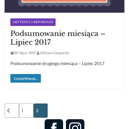
ARTYKUŁY I REPORTAŻE
Podsumowanie miesiąca –
Lipiec 2017
30 lipca 2017
Adrian Gieparda
Podsumowanie drugiego miesiąca – Lipiec 2017
Czytaj Więcej...
Stronicowanie
1
2
wpisów