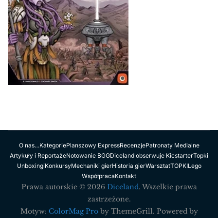
O nas…
Kategorie
Planszowy Express
Recenzje
Patronaty Medialne
Artykuły i Reportaże
Notowanie BGG
Diceland obserwuje Kicstarter
Topki
Unboxingi
Konkursy
Mechaniki gier
Historia gier
Warsztat
TOPKI
Lego
Współpraca
Kontakt
Prawa autorskie © 2026
Diceland
. Wszelkie prawa
zastrzeżone.
Motyw:
ColorMag Pro
by ThemeGrill. Powered by