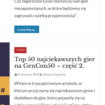
Czy tegoroczne Essen dostarczy nam gier
niezapomnianych, w które będziemy się
zagrywali z wielką przyjemnością?
Czytaj Więcej...
TOPKI
Top 50 najciekawszych gier
na GenCon50 – część 2.
21 sierpnia 2017
Adrian Gieparda
Witam w trzyczęściowym artykule, w
którym przyjrzymy się najciekawszym grom i
dodatkom do gier, które pojawiły się na