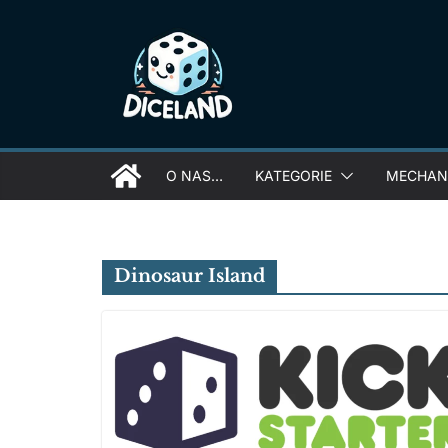
Skip
to
content
O NAS…
KATEGORIE
MECHANI
Dinosaur Island