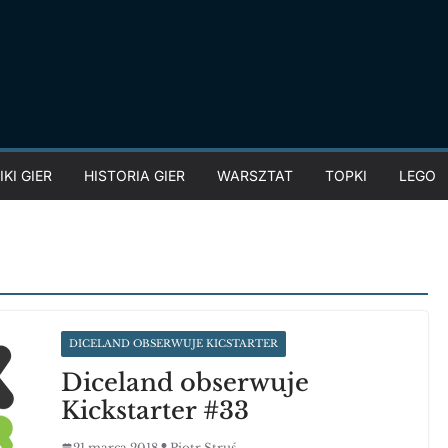
KI GIER
HISTORIA GIER
WARSZTAT
TOPKI
LEGO
DICELAND OBSERWUJE KICSTARTER
Diceland obserwuje
Kickstarter #33
21 marca 2018
Piotr Struś