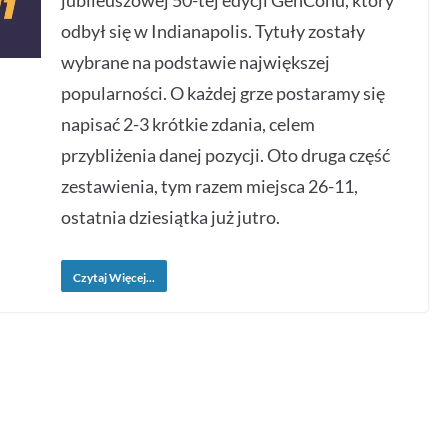
jubileuszowej 50-tej edycji GenConu, który
odbył się w Indianapolis. Tytuły zostały
wybrane na podstawie największej
popularności. O każdej grze postaramy się
napisać 2-3 krótkie zdania, celem
przybliżenia danej pozycji. Oto druga część
zestawienia, tym razem miejsca 26-11,
ostatnia dziesiątka już jutro.
Czytaj Więcej...