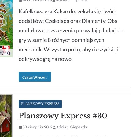
Kafelkowa gra Kakao doczekała się dwóch
dodatków: Czekolada oraz Diamenty. Oba
modułowe rozszerzenia pozwalają dodać do
gry w sumie 8 różnych pomniejszych
mechanik. Wszystko po to, aby cieszyć się i
odkrywać grę na nowo.
Czytaj Więcej...
PLANSZOWY EXPRESS
Planszowy Express #30
30 sierpnia 2017
Adrian Gieparda