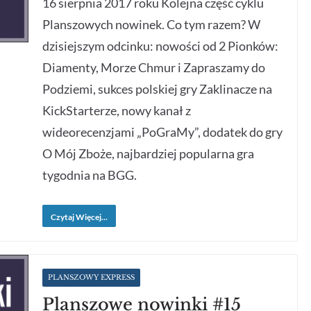
16 sierpnia 2017 roku Kolejna część cyklu
Planszowych nowinek. Co tym razem? W
dzisiejszym odcinku: nowości od 2 Pionków:
Diamenty, Morze Chmur i Zapraszamy do
Podziemi, sukces polskiej gry Zaklinacze na
KickStarterze, nowy kanał z
wideorecenzjami „PoGraMy”, dodatek do gry
O Mój Zboże, najbardziej popularna gra
tygodnia na BGG.
Czytaj Więcej...
PLANSZOWY EXPRESS
Planszowe nowinki #15