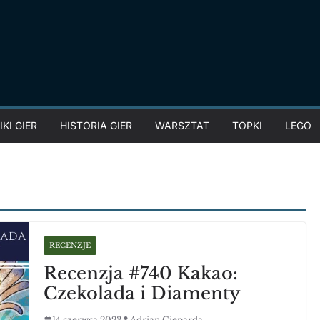
KI GIER
HISTORIA GIER
WARSZTAT
TOPKI
LEGO
RECENZJE
Recenzja #740 Kakao:
Czekolada i Diamenty
14 czerwca 2023
Adrian Gieparda