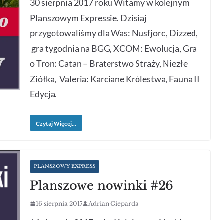
30 sierpnia 2017 roku Witamy w kolejnym
Planszowym Expressie. Dzisiaj
przygotowaliśmy dla Was: Nusfjord, Dizzed,
gra tygodnia na BGG, XCOM: Ewolucja, Gra
o Tron: Catan – Braterstwo Straży, Niezłe
Ziółka, Valeria: Karciane Królestwa, Fauna II
Edycja.
Czytaj Więcej...
PLANSZOWY EXPRESS
Planszowe nowinki #26
16 sierpnia 2017
Adrian Gieparda