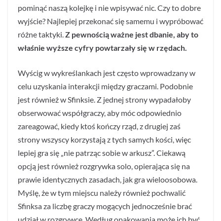
pominąć naszą kolejkę i nie wpisywać nic. Czy to dobre
wyjście? Najlepiej przekonać się samemu i wypróbować
różne taktyki.
Z pewnością ważne jest dbanie, aby to
właśnie wyższe cyfry powtarzały się w rzędach.
Wyścig w wykreślankach jest często wprowadzany w
celu uzyskania interakcji między graczami. Podobnie
jest również w Sfinksie. Z jednej strony wypadałoby
obserwować współgraczy, aby móc odpowiednio
zareagować, kiedy ktoś kończy rząd, z drugiej zaś
strony wszyscy korzystają z tych samych kości, więc
lepiej gra się „nie patrząc sobie w arkusz”. Ciekawą
opcją jest również rozgrywka solo, opierająca się na
prawie identycznych zasadach, jak gra wieloosobowa.
Myślę, że w tym miejscu należy również pochwalić
Sfinksa za liczbę graczy mogących jednocześnie brać
udział w rozgrywce. Według opakowania może ich być