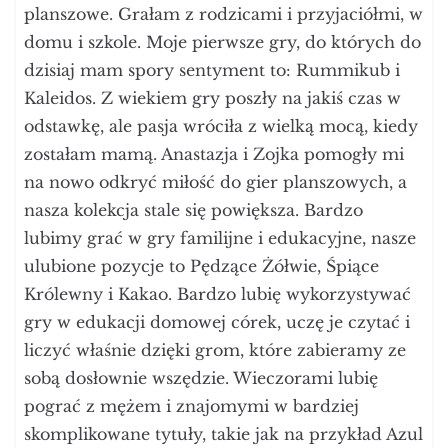
planszowe. Grałam z rodzicami i przyjaciółmi, w
domu i szkole. Moje pierwsze gry, do których do
dzisiaj mam spory sentyment to: Rummikub i
Kaleidos. Z wiekiem gry poszły na jakiś czas w
odstawkę, ale pasja wróciła z wielką mocą, kiedy
zostałam mamą. Anastazja i Zojka pomogły mi
na nowo odkryć miłość do gier planszowych, a
nasza kolekcja stale się powiększa. Bardzo
lubimy grać w gry familijne i edukacyjne, nasze
ulubione pozycje to Pędzące Żółwie, Śpiące
Królewny i Kakao. Bardzo lubię wykorzystywać
gry w edukacji domowej córek, uczę je czytać i
liczyć właśnie dzięki grom, które zabieramy ze
sobą dosłownie wszędzie. Wieczorami lubię
pograć z mężem i znajomymi w bardziej
skomplikowane tytuły, takie jak na przykład Azul