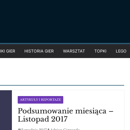
KI GIER
HISTORIA GIER
WARSZTAT
TOPKI
LEGO
ARTYKUŁY I REPORTAŻE
Podsumowanie miesiąca –
Listopad 2017
2 grudnia 2017
Adrian Gieparda