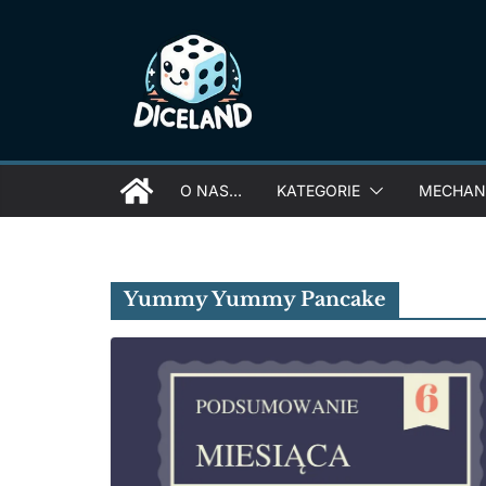
Skip
to
content
O NAS…
KATEGORIE
MECHANI
Yummy Yummy Pancake