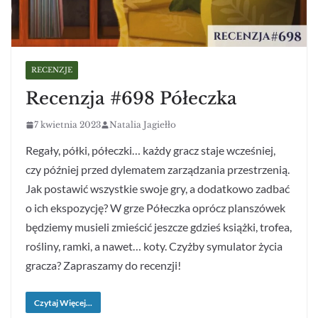
RECENZJE
Recenzja #698 Półeczka
7 kwietnia 2023
Natalia Jagiełło
Regały, półki, półeczki… każdy gracz staje wcześniej,
czy później przed dylematem zarządzania przestrzenią.
Jak postawić wszystkie swoje gry, a dodatkowo zadbać
o ich ekspozycję? W grze Półeczka oprócz planszówek
będziemy musieli zmieścić jeszcze gdzieś książki, trofea,
rośliny, ramki, a nawet… koty. Czyżby symulator życia
gracza? Zapraszamy do recenzji!
Czytaj Więcej...