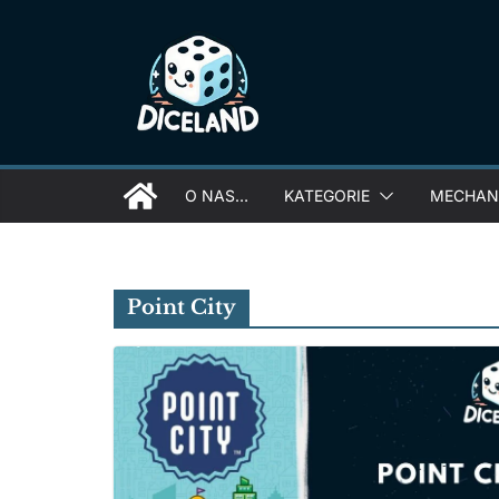
Skip
to
content
O NAS…
KATEGORIE
MECHANI
Point City