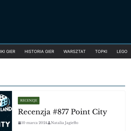
KI GIER
HISTORIA GIER
WARSZTAT
TOPKI
LEGO
RECENZJE
Recenzja #877 Point City
10 marca 2024
Natalia Jagiełło