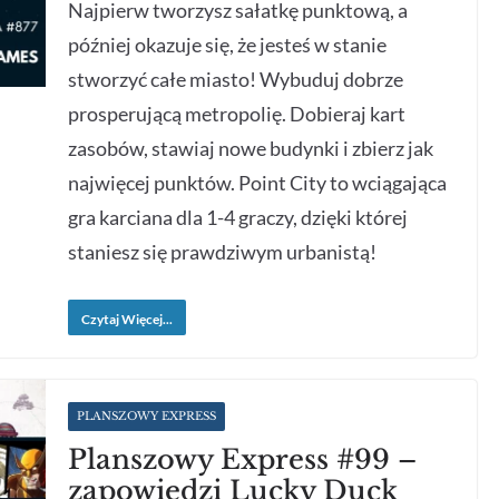
Najpierw tworzysz sałatkę punktową, a
później okazuje się, że jesteś w stanie
stworzyć całe miasto! Wybuduj dobrze
prosperującą metropolię. Dobieraj kart
zasobów, stawiaj nowe budynki i zbierz jak
najwięcej punktów. Point City to wciągająca
gra karciana dla 1-4 graczy, dzięki której
staniesz się prawdziwym urbanistą!
Czytaj Więcej...
PLANSZOWY EXPRESS
Planszowy Express #99 –
zapowiedzi Lucky Duck