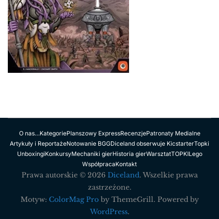
O nas…
Kategorie
Planszowy Express
Recenzje
Patronaty Medialne
Artykuły i Reportaże
Notowanie BGG
Diceland obserwuje Kicstarter
Topki
Unboxingi
Konkursy
Mechaniki gier
Historia gier
Warsztat
TOPKI
Lego
Współpraca
Kontakt
Prawa autorskie © 2026
Diceland
. Wszelkie prawa
zastrzeżone.
Motyw:
ColorMag Pro
by ThemeGrill. Powered by
WordPress
.