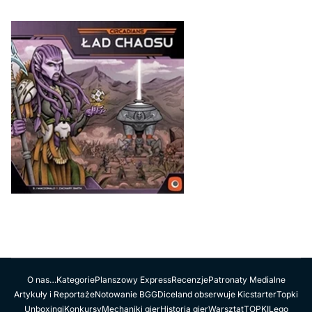
O nas…
Kategorie
Planszowy Express
Recenzje
Patronaty Medialne
Artykuły i Reportaże
Notowanie BGG
Diceland obserwuje Kicstarter
Topki
Unboxingi
Konkursy
Mechaniki gier
Historia gier
Warsztat
TOPKI
Lego