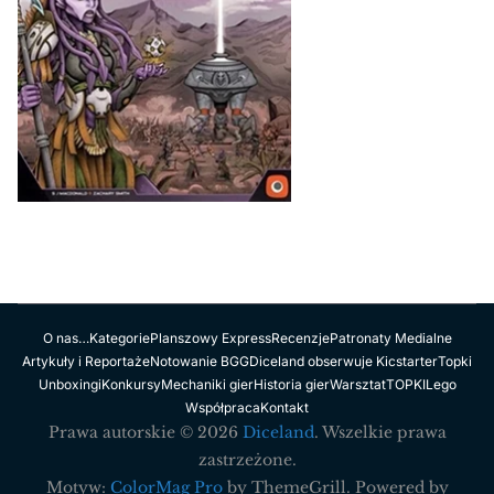
O nas…
Kategorie
Planszowy Express
Recenzje
Patronaty Medialne
Artykuły i Reportaże
Notowanie BGG
Diceland obserwuje Kicstarter
Topki
Unboxingi
Konkursy
Mechaniki gier
Historia gier
Warsztat
TOPKI
Lego
Współpraca
Kontakt
Prawa autorskie © 2026
Diceland
. Wszelkie prawa
zastrzeżone.
Motyw:
ColorMag Pro
by ThemeGrill. Powered by