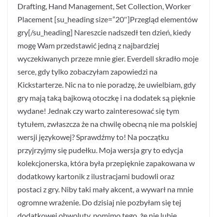
Drafting, Hand Management, Set Collection, Worker
Placement [su_heading size=”20″]Przegląd elementów
gry[/su_heading] Nareszcie nadszedł ten dzień, kiedy
mogę Wam przedstawić jedną z najbardziej
wyczekiwanych przeze mnie gier. Everdell skradło moje
serce, gdy tylko zobaczyłam zapowiedzi na
Kickstarterze. Nic na to nie poradzę, że uwielbiam, gdy
gry mają taką bajkową otoczkę i na dodatek są pięknie
wydane! Jednak czy warto zainteresować się tym
tytułem, zwłaszcza że na chwilę obecną nie ma polskiej
wersji językowej? Sprawdźmy to! Na początku
przyjrzyjmy się pudełku. Moja wersja gry to edycja
kolekcjonerska, która była przepięknie zapakowana w
dodatkowy kartonik z ilustracjami budowli oraz
postaci z gry. Niby taki mały akcent, a wywarł na mnie
ogromne wrażenie. Do dzisiaj nie pozbyłam się tej
dodatkowej obwoluty, pomimo tego, że nie lubię