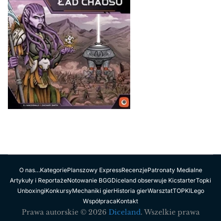
O nas…
Kategorie
Planszowy Express
Recenzje
Patronaty Medialne
Artykuły i Reportaże
Notowanie BGG
Diceland obserwuje Kicstarter
Topki
Unboxingi
Konkursy
Mechaniki gier
Historia gier
Warsztat
TOPKI
Lego
Współpraca
Kontakt
Prawa autorskie © 2026
Diceland
. Wszelkie prawa