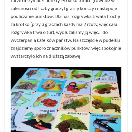
turze otrzymać 4 punkty. Po kilku turach (również w
zależności od liczby graczy) gra się kończy i następuje
podliczanie punktów. Dla nas rozgrywka trwała trochę
za krótko (przy 3 graczach każdy ma 2 rzuty, więc cała
rozgrywka trwa 6 tur), wydłużaliśmy ją więc… do
wyczerpania kafelków państw. Na szczęście w pudełku
znajdziemy sporo znaczników punktów, więc spokojnie
wystarczyło ich na dłuższą zabawę!