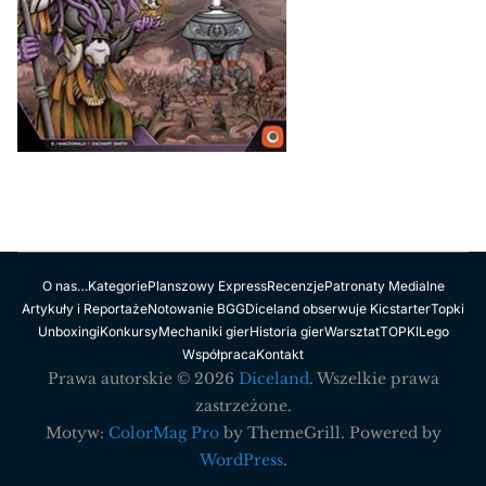
O nas…
Kategorie
Planszowy Express
Recenzje
Patronaty Medialne
Artykuły i Reportaże
Notowanie BGG
Diceland obserwuje Kicstarter
Topki
Unboxingi
Konkursy
Mechaniki gier
Historia gier
Warsztat
TOPKI
Lego
Współpraca
Kontakt
Prawa autorskie © 2026
Diceland
. Wszelkie prawa
zastrzeżone.
Motyw:
ColorMag Pro
by ThemeGrill. Powered by
WordPress
.