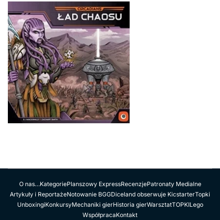
O nas…
Kategorie
Planszowy Express
Recenzje
Patronaty Medialne
Artykuły i Reportaże
Notowanie BGG
Diceland obserwuje Kicstarter
Topki
Unboxingi
Konkursy
Mechaniki gier
Historia gier
Warsztat
TOPKI
Lego
Współpraca
Kontakt