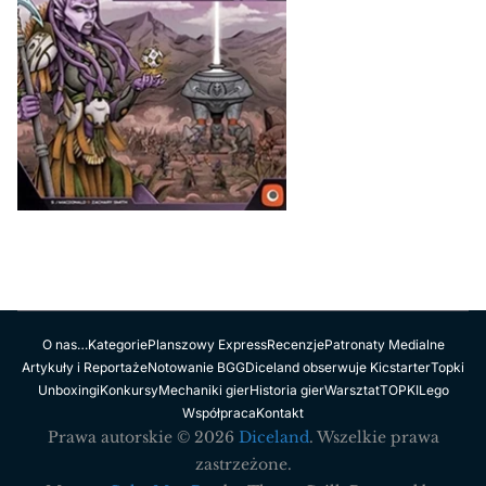
O nas…
Kategorie
Planszowy Express
Recenzje
Patronaty Medialne
Artykuły i Reportaże
Notowanie BGG
Diceland obserwuje Kicstarter
Topki
Unboxingi
Konkursy
Mechaniki gier
Historia gier
Warsztat
TOPKI
Lego
Współpraca
Kontakt
Prawa autorskie © 2026
Diceland
. Wszelkie prawa
zastrzeżone.