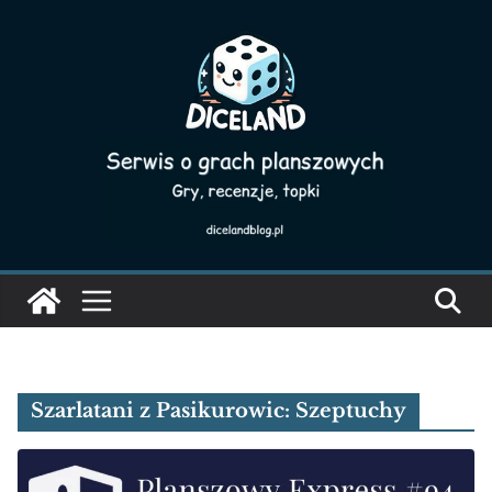
Skip
to
content
Szarlatani z Pasikurowic: Szeptuchy