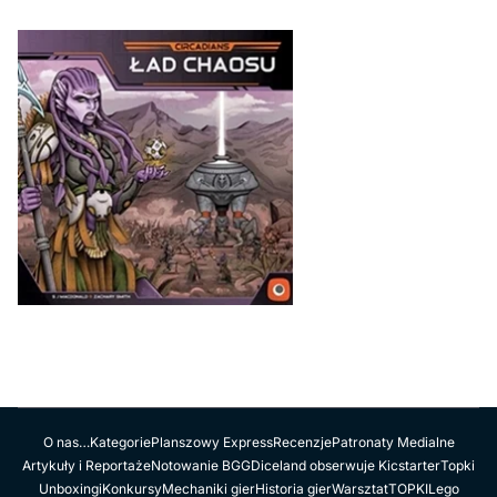
O nas…
Kategorie
Planszowy Express
Recenzje
Patronaty Medialne
Artykuły i Reportaże
Notowanie BGG
Diceland obserwuje Kicstarter
Topki
Unboxingi
Konkursy
Mechaniki gier
Historia gier
Warsztat
TOPKI
Lego