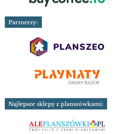
Partnerzy:
Najlepsze sklepy z planszówkami: